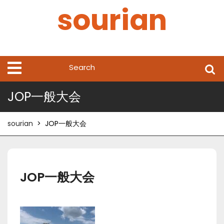
Skip
sourian
to
content
Search
Open
Menu
for:
JOP一般大会
sourian
>
JOP一般大会
JOP一般大会